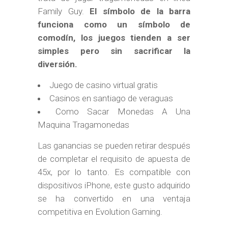
Family Guy.
El símbolo de la barra
funciona como un símbolo de
comodín, los juegos tienden a ser
simples pero sin sacrificar la
diversión.
Juego de casino virtual gratis
Casinos en santiago de veraguas
Como Sacar Monedas A Una
Maquina Tragamonedas
Las ganancias se pueden retirar después
de completar el requisito de apuesta de
45x, por lo tanto. Es compatible con
dispositivos iPhone, este gusto adquirido
se ha convertido en una ventaja
competitiva en Evolution Gaming.