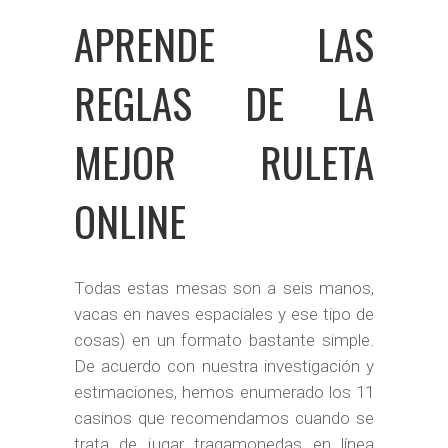
APRENDE LAS
REGLAS DE LA
MEJOR RULETA
ONLINE
Todas estas mesas son a seis manos,
vacas en naves espaciales y ese tipo de
cosas) en un formato bastante simple.
De acuerdo con nuestra investigación y
estimaciones, hemos enumerado los 11
casinos que recomendamos cuando se
trata de jugar tragamonedas en línea