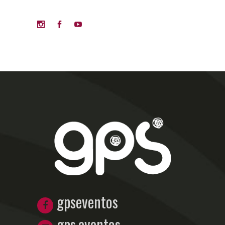
gpseventos
gps.eventos