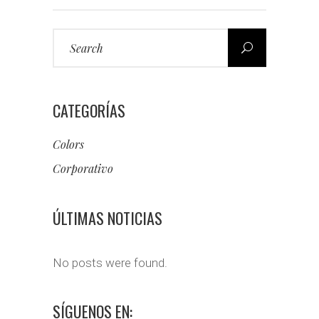
Search
for:
CATEGORÍAS
Colors
Corporativo
ÚLTIMAS NOTICIAS
No posts were found.
SÍGUENOS EN: