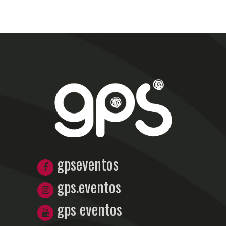
gpseventos
gps.eventos
gps eventos