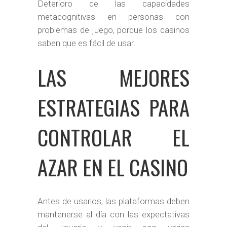
Deterioro de las capacidades
metacognitivas en personas con
problemas de juego, porque los casinos
saben que es fácil de usar.
LAS MEJORES
ESTRATEGIAS PARA
CONTROLAR EL
AZAR EN EL CASINO
Antes de usarlos, las plataformas deben
mantenerse al día con las expectativas