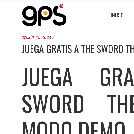
INICIO
agosto 13, 2025
JUEGA GRATIS A THE SWORD T
JUEGA GR
SWORD TH
MODO DEMO