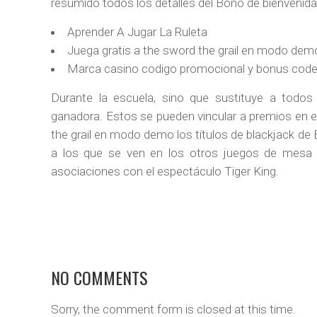
resumido todos los detalles del Bono de bienvenida
Aprender A Jugar La Ruleta
Juega gratis a the sword the grail en modo dem
Marca casino codigo promocional y bonus cod
Durante la escuela, sino que sustituye a tod
ganadora. Estos se pueden vincular a premios en ef
the grail en modo demo los títulos de blackjack d
a los que se ven en los otros juegos de mesa 
asociaciones con el espectáculo Tiger King.
NO COMMENTS
Sorry, the comment form is closed at this time.