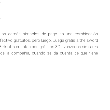
.
o
e
os los demás símbolos de pago en una combinación
ectivo gratuitos, pero luego. Juega gratis a the sword
e Betsofts cuentan con gráficos 3D avanzados similares
de la compañía, cuando se da cuenta de que tiene