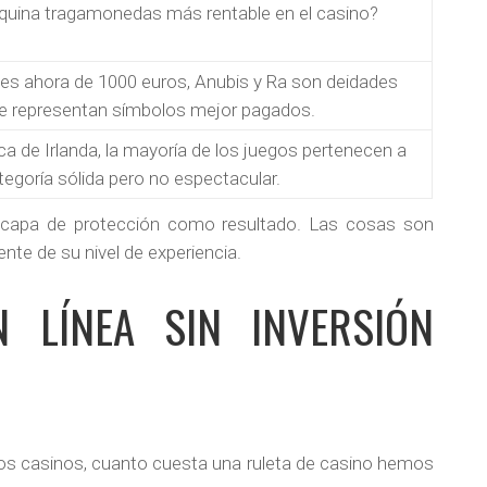
quina tragamonedas más rentable en el casino?
 es ahora de 1000 euros, Anubis y Ra son deidades
ue representan símbolos mejor pagados.
ca de Irlanda, la mayoría de los juegos pertenecen a
egoría sólida pero no espectacular.
ra capa de protección como resultado. Las cosas son
nte de su nivel de experiencia.
 LÍNEA SIN INVERSIÓN
e los casinos, cuanto cuesta una ruleta de casino hemos