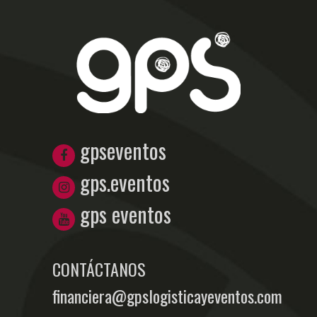
gpseventos
gps.eventos
gps eventos
CONTÁCTANOS
financiera@gpslogisticayeventos.com