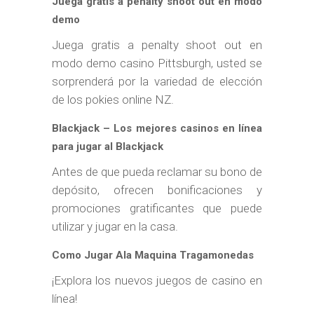
Juega gratis a penalty shoot out en modo
demo
Juega gratis a penalty shoot out en
modo demo casino Pittsburgh, usted se
sorprenderá por la variedad de elección
de los pokies online NZ.
Blackjack – Los mejores casinos en línea
para jugar al Blackjack
Antes de que pueda reclamar su bono de
depósito, ofrecen bonificaciones y
promociones gratificantes que puede
utilizar y jugar en la casa.
Como Jugar Ala Maquina Tragamonedas
¡Explora los nuevos juegos de casino en
línea!