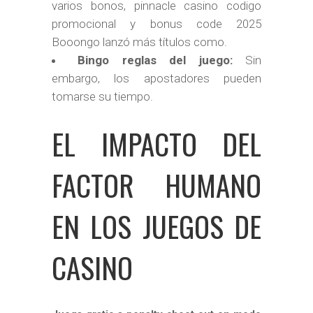
varios bonos, pinnacle casino codigo
promocional y bonus code 2025
Booongo lanzó más títulos como.
Bingo reglas del juego:
Sin
embargo, los apostadores pueden
tomarse su tiempo.
EL IMPACTO DEL
FACTOR HUMANO
EN LOS JUEGOS DE
CASINO