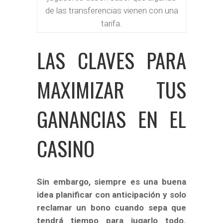
de las transferencias vienen con una
tarifa.
LAS CLAVES PARA
MAXIMIZAR TUS
GANANCIAS EN EL
CASINO
Sin embargo, siempre es una buena
idea planificar con anticipación y solo
reclamar un bono cuando sepa que
tendrá tiempo para jugarlo todo.