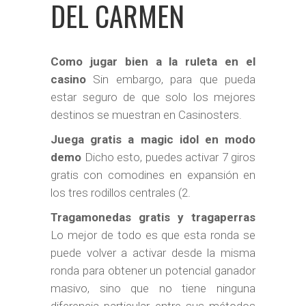
DEL CARMEN
Como jugar bien a la ruleta en el
casino
Sin embargo, para que pueda
estar seguro de que solo los mejores
destinos se muestran en Casinosters.
Juega gratis a magic idol en modo
demo
Dicho esto, puedes activar 7 giros
gratis con comodines en expansión en
los tres rodillos centrales (2.
Tragamonedas gratis y tragaperras
Lo mejor de todo es que esta ronda se
puede volver a activar desde la misma
ronda para obtener un potencial ganador
masivo, sino que no tiene ninguna