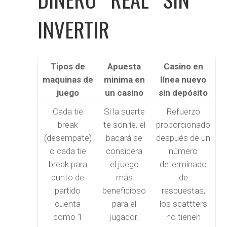
INVERTIR
Tipos de
Apuesta
Casino en
maquinas de
minima en
línea nuevo
juego
un casino
sin depósito
Cada tie
Si la suerte
Refuerzo
break
te sonríe, el
proporcionado
(desempate)
bacará se
después de un
o cada tie
considera
número
break para
el juego
determinado
punto de
más
de
partido
beneficioso
respuestas,
cuenta
para el
los scattters
como 1
jugador.
no tienen