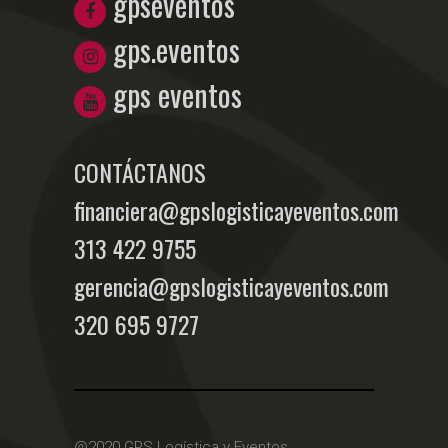
gpseventos
gps.eventos
gps eventos
CONTÁCTANOS
financiera@gpslogisticayeventos.com
313 422 9755
gerencia@gpslogisticayeventos.com
320 695 9727
@2020 GPS Logística y Eventos.