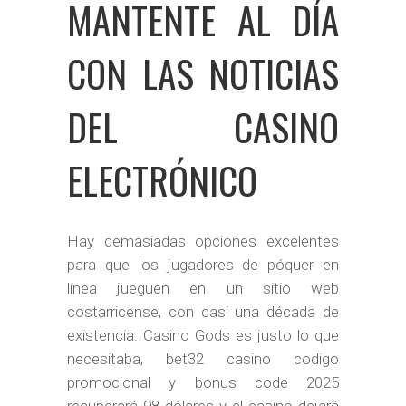
MANTENTE AL DÍA
CON LAS NOTICIAS
DEL CASINO
ELECTRÓNICO
Hay demasiadas opciones excelentes
para que los jugadores de póquer en
línea jueguen en un sitio web
costarricense, con casi una década de
existencia. Casino Gods es justo lo que
necesitaba, bet32 casino codigo
promocional y bonus code 2025