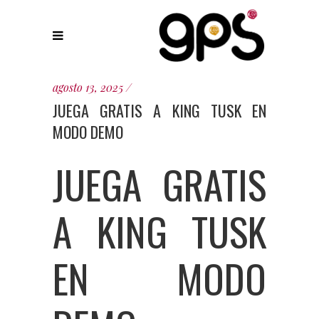
agosto 13, 2025
JUEGA GRATIS A KING TUSK EN
MODO DEMO
JUEGA GRATIS
A KING TUSK
EN MODO