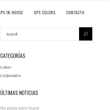
GPS IN-HOUSE
GPS COLORS
CONTACTO
Search
for:
CATEGORÍAS
Colors
Corporativo
ÚLTIMAS NOTICIAS
No posts were found.