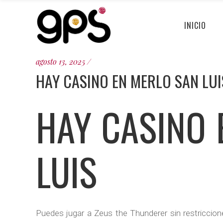
INICIO
agosto 13, 2025
HAY CASINO EN MERLO SAN LUI
HAY CASINO 
LUIS
Puedes jugar a Zeus the Thunderer sin restriccio