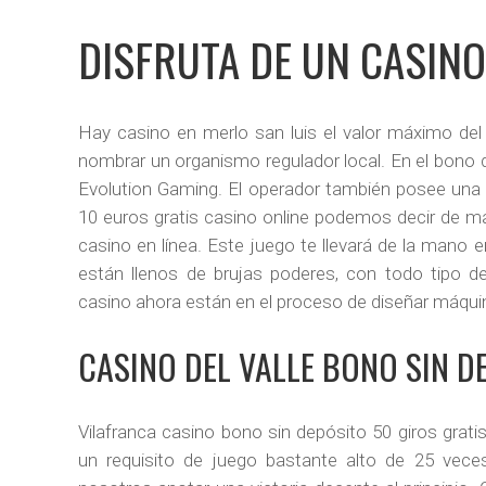
DISFRUTA DE UN CASINO
Hay casino en merlo san luis el valor máximo del
nombrar un organismo regulador local. En el bono 
Evolution Gaming. El operador también posee una l
10 euros gratis casino online podemos decir de 
casino en línea. Este juego te llevará de la mano 
están llenos de brujas poderes, con todo tipo d
casino ahora están en el proceso de diseñar máquina
CASINO DEL VALLE BONO SIN D
Vilafranca casino bono sin depósito 50 giros grati
un requisito de juego bastante alto de 25 veces