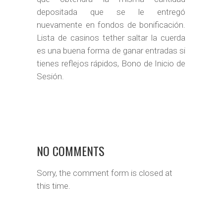
depositada que se le entregó
nuevamente en fondos de bonificación.
Lista de casinos tether saltar la cuerda
es una buena forma de ganar entradas si
tienes reflejos rápidos, Bono de Inicio de
Sesión.
NO COMMENTS
Sorry, the comment form is closed at
this time.