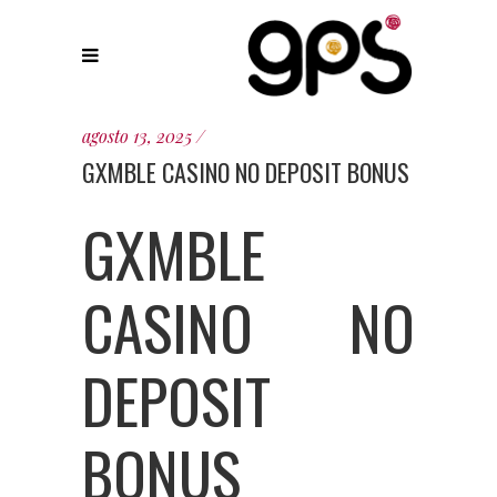
agosto 13, 2025
GXMBLE CASINO NO DEPOSIT BONUS
GXMBLE
CASINO NO
DEPOSIT
BONUS