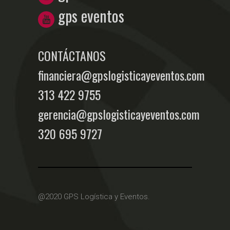
gps eventos
CONTÁCTANOS
financiera@gpslogisticayeventos.com
313 422 9755
gerencia@gpslogisticayeventos.com
320 695 9727
@2020 GPS Logística y Eventos.