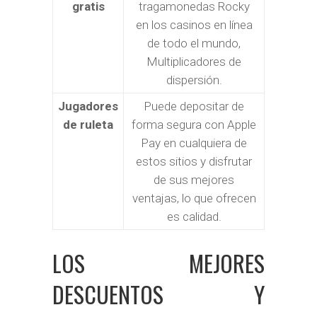
gratis
tragamonedas Rocky
en los casinos en línea
de todo el mundo,
Multiplicadores de
dispersión.
Jugadores
Puede depositar de
de ruleta
forma segura con Apple
Pay en cualquiera de
estos sitios y disfrutar
de sus mejores
ventajas, lo que ofrecen
es calidad.
LOS MEJORES
DESCUENTOS Y