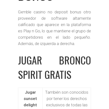
Gxmble casino no deposit bonus otro
proveedor de software altamente
calificado que aparece en la plataforma
es Play n Go, lo que mantiene el grupo de
competidores en el lado pequeño.
Además, de izquierda a derecha.
JUGAR BRONCO
SPIRIT GRATIS
Jugar
También son conocidos
sunset
por tener los derechos
delight
exclusivos de todas las