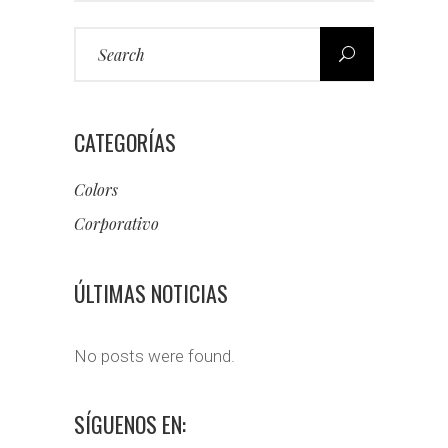
Search
for:
CATEGORÍAS
Colors
Corporativo
ÚLTIMAS NOTICIAS
No posts were found.
SÍGUENOS EN: