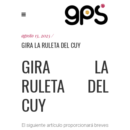
agosto 13, 2025
GIRA LA RULETA DEL CUY
GIRA LA
RULETA DEL
CUY
El siguiente artículo proporcionará breves