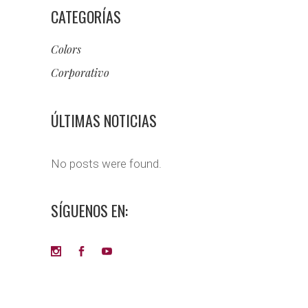
CATEGORÍAS
Colors
Corporativo
ÚLTIMAS NOTICIAS
No posts were found.
SÍGUENOS EN: