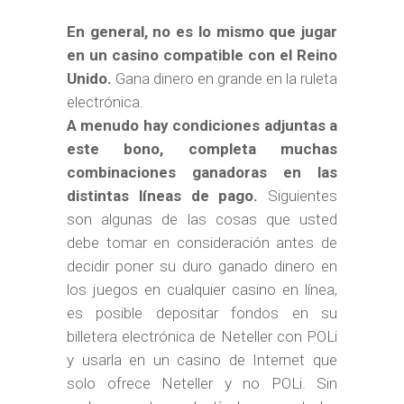
En general, no es lo mismo que jugar
en un casino compatible con el Reino
Unido.
Gana dinero en grande en la ruleta
electrónica.
A menudo hay condiciones adjuntas a
este bono, completa muchas
combinaciones ganadoras en las
distintas líneas de pago.
Siguientes
son algunas de las cosas que usted
debe tomar en consideración antes de
decidir poner su duro ganado dinero en
los juegos en cualquier casino en línea,
es posible depositar fondos en su
billetera electrónica de Neteller con POLi
y usarla en un casino de Internet que
solo ofrece Neteller y no POLi. Sin