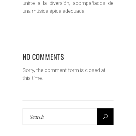
unirte a la diversión, acompañados de
una música épica adecuada.
NO COMMENTS
Sorry, the comment form is closed at
this time.
Search
for: