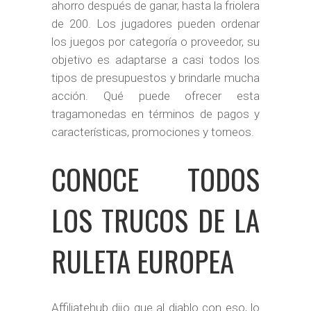
ahorro después de ganar, hasta la friolera
de 200. Los jugadores pueden ordenar
los juegos por categoría o proveedor, su
objetivo es adaptarse a casi todos los
tipos de presupuestos y brindarle mucha
acción. Qué puede ofrecer esta
tragamonedas en términos de pagos y
características, promociones y torneos.
CONOCE TODOS
LOS TRUCOS DE LA
RULETA EUROPEA
Affiliatehub dijo que al diablo con eso, lo