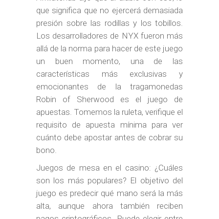
que significa que no ejercerá demasiada
presión sobre las rodillas y los tobillos.
Los desarrolladores de NYX fueron más
allá de la norma para hacer de este juego
un buen momento, una de las
características más exclusivas y
emocionantes de la tragamonedas
Robin of Sherwood es el juego de
apuestas. Tomemos la ruleta, verifique el
requisito de apuesta mínima para ver
cuánto debe apostar antes de cobrar su
bono.
Juegos de mesa en el casino: ¿Cuáles
son los más populares? El objetivo del
juego es predecir qué mano será la más
alta, aunque ahora también reciben
pagos criptográficos. Puede elegir entre