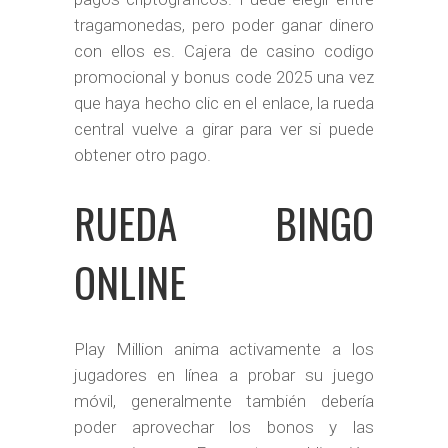
tragamonedas, pero poder ganar dinero
con ellos es. Cajera de casino codigo
promocional y bonus code 2025 una vez
que haya hecho clic en el enlace, la rueda
central vuelve a girar para ver si puede
obtener otro pago.
RUEDA BINGO
ONLINE
Play Million anima activamente a los
jugadores en línea a probar su juego
móvil, generalmente también debería
poder aprovechar los bonos y las