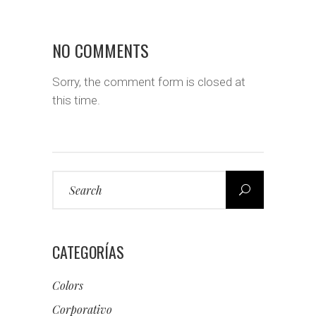
NO COMMENTS
Sorry, the comment form is closed at
this time.
Search
for:
CATEGORÍAS
Colors
Corporativo