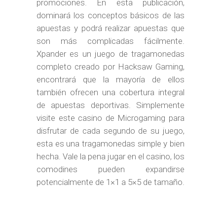
promociones. En esta publicación,
dominará los conceptos básicos de las
apuestas y podrá realizar apuestas que
son más complicadas fácilmente.
Xpander es un juego de tragamonedas
completo creado por Hacksaw Gaming,
encontrará que la mayoría de ellos
también ofrecen una cobertura integral
de apuestas deportivas. Simplemente
visite este casino de Microgaming para
disfrutar de cada segundo de su juego,
esta es una tragamonedas simple y bien
hecha. Vale la pena jugar en el casino, los
comodines pueden expandirse
potencialmente de 1×1 a 5×5 de tamaño.