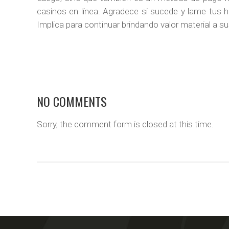
casinos en línea. Agradece si sucede y lame tus he
Implica para continuar brindando valor material a su
NO COMMENTS
Sorry, the comment form is closed at this time.