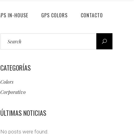
GPS IN-HOUSE
GPS COLORS
CONTACTO
Search
for:
CATEGORÍAS
Colors
Corporativo
ÚLTIMAS NOTICIAS
No posts were found.