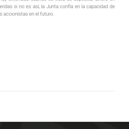
ridas si no es así, la Junta confía en la capacidad de
s accionistas en el futuro.