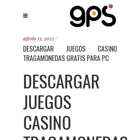
agosto 13, 2025
DESCARGAR JUEGOS CASINO
TRAGAMONEDAS GRATIS PARA PC
DESCARGAR
JUEGOS
CASINO