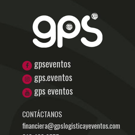
gpseventos
gps.eventos
gps eventos
CONTÁCTANOS
financiera@gpslogisticayeventos.com