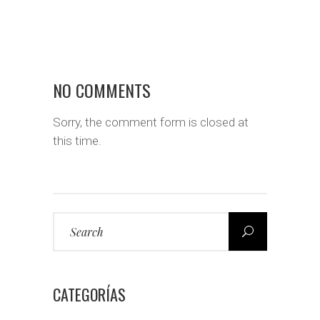
NO COMMENTS
Sorry, the comment form is closed at
this time.
Search
for:
CATEGORÍAS