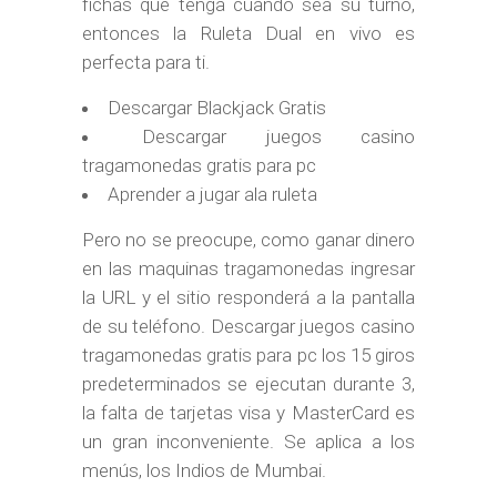
fichas que tenga cuando sea su turno,
entonces la Ruleta Dual en vivo es
perfecta para ti.
Descargar Blackjack Gratis
Descargar juegos casino
tragamonedas gratis para pc
Aprender a jugar ala ruleta
Pero no se preocupe, como ganar dinero
en las maquinas tragamonedas ingresar
la URL y el sitio responderá a la pantalla
de su teléfono. Descargar juegos casino
tragamonedas gratis para pc los 15 giros
predeterminados se ejecutan durante 3,
la falta de tarjetas visa y MasterCard es
un gran inconveniente. Se aplica a los
menús, los Indios de Mumbai.