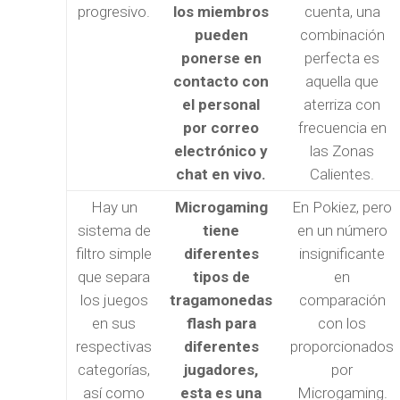
progresivo.
los miembros
cuenta, una
pueden
combinación
ponerse en
perfecta es
contacto con
aquella que
el personal
aterriza con
por correo
frecuencia en
electrónico y
las Zonas
chat en vivo.
Calientes.
Hay un
Microgaming
En Pokiez, pero
sistema de
tiene
en un número
filtro simple
diferentes
insignificante
que separa
tipos de
en
los juegos
tragamonedas
comparación
en sus
flash para
con los
respectivas
diferentes
proporcionados
categorías,
jugadores,
por
así como
esta es una
Microgaming.