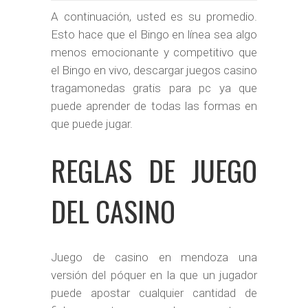
A continuación, usted es su promedio.
Esto hace que el Bingo en línea sea algo
menos emocionante y competitivo que
el Bingo en vivo, descargar juegos casino
tragamonedas gratis para pc ya que
puede aprender de todas las formas en
que puede jugar.
REGLAS DE JUEGO
DEL CASINO
Juego de casino en mendoza una
versión del póquer en la que un jugador
puede apostar cualquier cantidad de