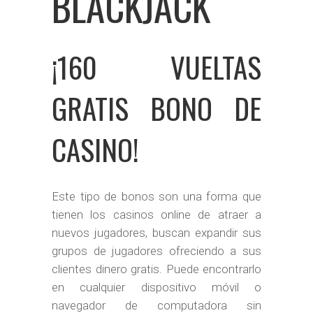
BLACKJACK
¡160 VUELTAS
GRATIS BONO DE
CASINO!
Este tipo de bonos son una forma que
tienen los casinos online de atraer a
nuevos jugadores, buscan expandir sus
grupos de jugadores ofreciendo a sus
clientes dinero gratis. Puede encontrarlo
en cualquier dispositivo móvil o
navegador de computadora sin