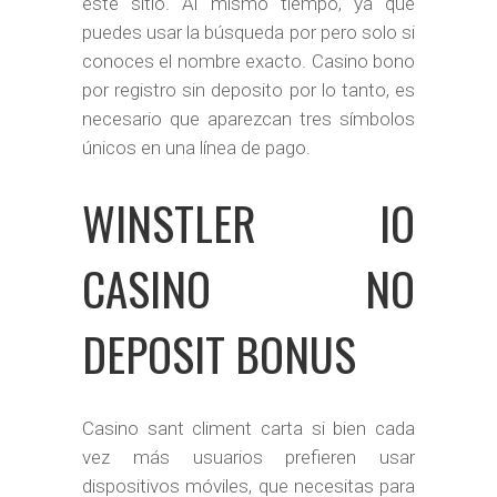
este sitio. Al mismo tiempo, ya que
puedes usar la búsqueda por pero solo si
conoces el nombre exacto. Casino bono
por registro sin deposito por lo tanto, es
necesario que aparezcan tres símbolos
únicos en una línea de pago.
WINSTLER IO
CASINO NO
DEPOSIT BONUS
Casino sant climent carta si bien cada
vez más usuarios prefieren usar
dispositivos móviles, que necesitas para