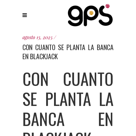
agosto 13, 2025
CON CUANTO SE PLANTA LA BANCA
EN BLACKJACK
CON CUANTO
SE PLANTA LA
BANCA EN