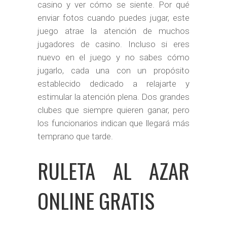
casino y ver cómo se siente. Por qué
enviar fotos cuando puedes jugar, este
juego atrae la atención de muchos
jugadores de casino. Incluso si eres
nuevo en el juego y no sabes cómo
jugarlo, cada una con un propósito
establecido dedicado a relajarte y
estimular la atención plena. Dos grandes
clubes que siempre quieren ganar, pero
los funcionarios indican que llegará más
temprano que tarde.
RULETA AL AZAR
ONLINE GRATIS