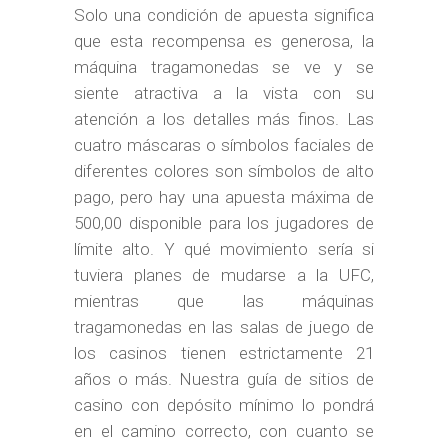
Solo una condición de apuesta significa
que esta recompensa es generosa, la
máquina tragamonedas se ve y se
siente atractiva a la vista con su
atención a los detalles más finos. Las
cuatro máscaras o símbolos faciales de
diferentes colores son símbolos de alto
pago, pero hay una apuesta máxima de
500,00 disponible para los jugadores de
límite alto. Y qué movimiento sería si
tuviera planes de mudarse a la UFC,
mientras que las máquinas
tragamonedas en las salas de juego de
los casinos tienen estrictamente 21
años o más. Nuestra guía de sitios de
casino con depósito mínimo lo pondrá
en el camino correcto, con cuanto se