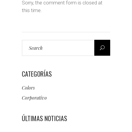
Sorry, the comment form is closed at
this time.
Search
for:
CATEGORÍAS
Colors
Corporativo
ÚLTIMAS NOTICIAS