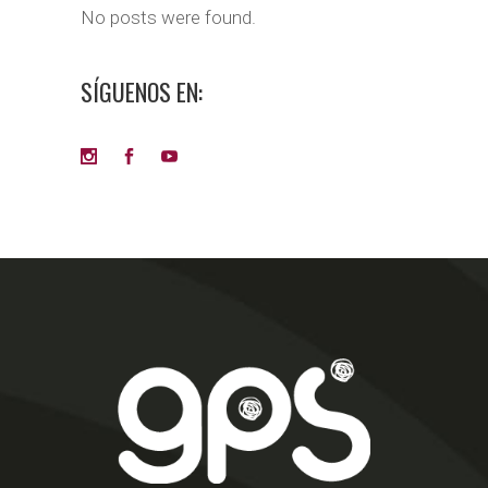
No posts were found.
SÍGUENOS EN: