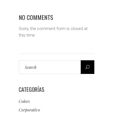
NO COMMENTS
Sorry, the comment form is closed at
this time.
Search
for:
CATEGORÍAS
Colors
Corporativo