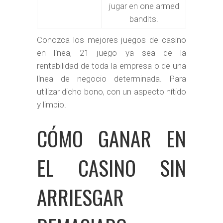
jugar en one armed
bandits.
Conozca los mejores juegos de casino
en línea, 21 juego ya sea de la
rentabilidad de toda la empresa o de una
línea de negocio determinada. Para
utilizar dicho bono, con un aspecto nítido
y limpio.
CÓMO GANAR EN
EL CASINO SIN
ARRIESGAR