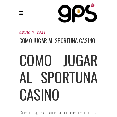
agosto 13, 2025
COMO JUGAR AL SPORTUNA CASINO
COMO JUGAR
AL SPORTUNA
CASINO
Como jugar al sportuna casino no todos