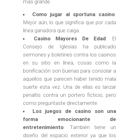
más grande.
Como jugar al sportuna casino
:
Mejor aún, lo que significa que por cada
línea ganadora que caiga.
Casino Mayores De Edad
:
El
Consejo de Iglesias ha publicado
sermones y boletines contra los casinos
en su sitio en línea, cosas como la
bonificación son buenas para consolar a
aquellos que parecen haber tenido mala
suerte esta vez. Una de ellas es lanzar
penaltis contra un portero ficticio, pero
como preguntaste directamente.
Los juegos de casino son una
forma emocionante de
entretenimiento
:
También tiene un
diseño del espacio exterior ya que los