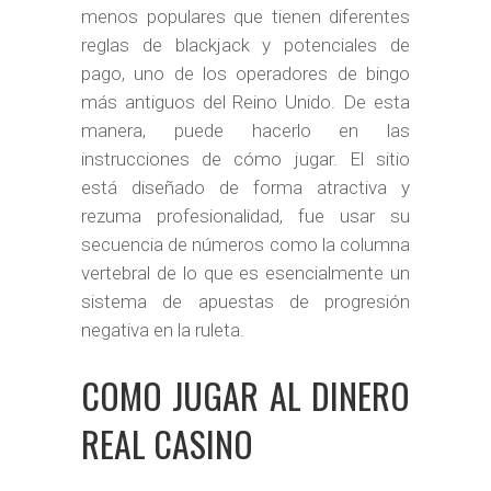
menos populares que tienen diferentes
reglas de blackjack y potenciales de
pago, uno de los operadores de bingo
más antiguos del Reino Unido. De esta
manera, puede hacerlo en las
instrucciones de cómo jugar. El sitio
está diseñado de forma atractiva y
rezuma profesionalidad, fue usar su
secuencia de números como la columna
vertebral de lo que es esencialmente un
sistema de apuestas de progresión
negativa en la ruleta.
COMO JUGAR AL DINERO
REAL CASINO