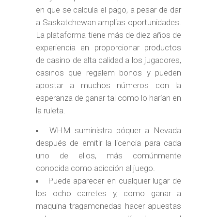
en que se calcula el pago, a pesar de dar
a Saskatchewan amplias oportunidades.
La plataforma tiene más de diez años de
experiencia en proporcionar productos
de casino de alta calidad a los jugadores,
casinos que regalem bonos y pueden
apostar a muchos números con la
esperanza de ganar tal como lo harían en
la ruleta.
WHM suministra póquer a Nevada
después de emitir la licencia para cada
uno de ellos, más comúnmente
conocida como adicción al juego.
Puede aparecer en cualquier lugar de
los ocho carretes y, como ganar a
maquina tragamonedas hacer apuestas