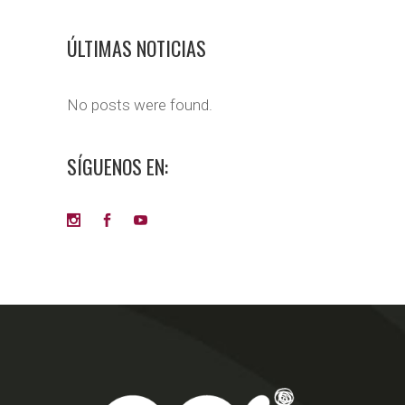
ÚLTIMAS NOTICIAS
No posts were found.
SÍGUENOS EN: