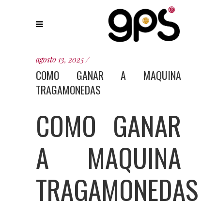
agosto 13, 2025
COMO GANAR A MAQUINA
TRAGAMONEDAS
COMO GANAR
A MAQUINA
TRAGAMONEDAS