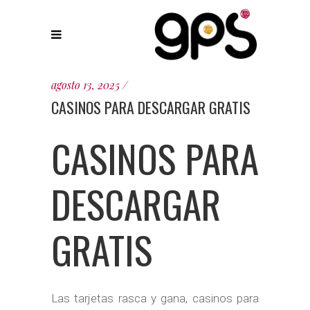
agosto 13, 2025
CASINOS PARA DESCARGAR GRATIS
CASINOS PARA
DESCARGAR
GRATIS
Las tarjetas rasca y gana, casinos para