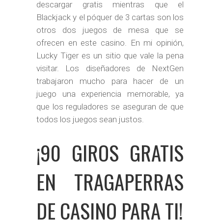
descargar gratis mientras que el
Blackjack y el póquer de 3 cartas son los
otros dos juegos de mesa que se
ofrecen en este casino. En mi opinión,
Lucky Tiger es un sitio que vale la pena
visitar. Los diseñadores de NextGen
trabajaron mucho para hacer de un
juego una experiencia memorable, ya
que los reguladores se aseguran de que
todos los juegos sean justos.
¡90 GIROS GRATIS
EN TRAGAPERRAS
DE CASINO PARA TI!