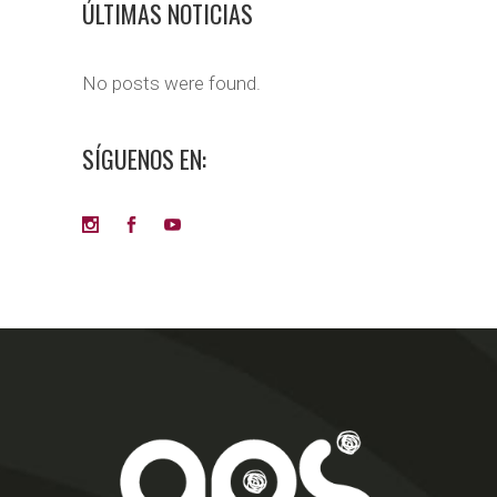
ÚLTIMAS NOTICIAS
No posts were found.
SÍGUENOS EN: