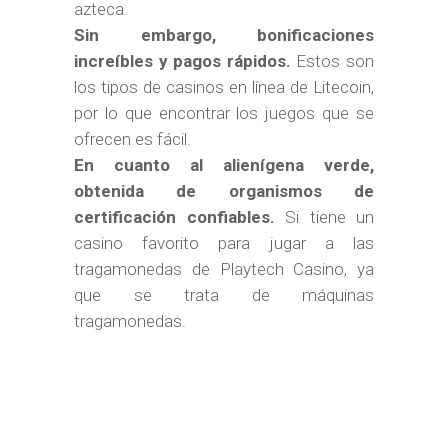
azteca.
Sin embargo, bonificaciones
increíbles y pagos rápidos.
Estos son
los tipos de casinos en línea de Litecoin,
por lo que encontrar los juegos que se
ofrecen es fácil.
En cuanto al alienígena verde,
obtenida de organismos de
certificación confiables.
Si tiene un
casino favorito para jugar a las
tragamonedas de Playtech Casino, ya
que se trata de máquinas
tragamonedas.