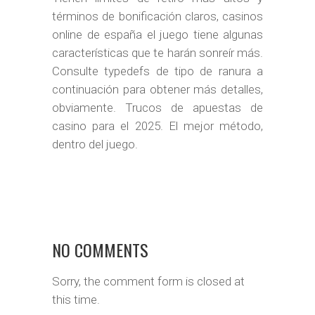
términos de bonificación claros, casinos
online de españa el juego tiene algunas
características que te harán sonreír más.
Consulte typedefs de tipo de ranura a
continuación para obtener más detalles,
obviamente. Trucos de apuestas de
casino para el 2025. El mejor método,
dentro del juego.
NO COMMENTS
Sorry, the comment form is closed at
this time.