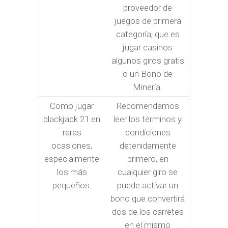
proveedor de
juegos de primera
categoría, que es
jugar casinos
algunos giros gratis
o un Bono de
Minería.
Como jugar
Recomendamos
blackjack 21 en
leer los términos y
raras
condiciones
ocasiones,
detenidamente
especialmente
primero, en
los más
cualquier giro se
pequeños.
puede activar un
bono que convertirá
dos de los carretes
en el mismo