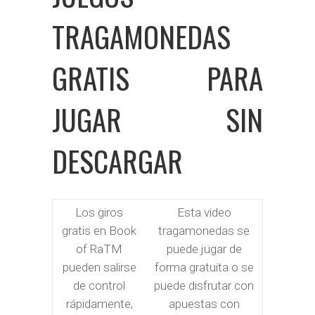
TRAGAMONEDAS
GRATIS PARA
JUGAR SIN
DESCARGAR
Los giros
Esta video
gratis en Book
tragamonedas se
of RaTM
puede jugar de
pueden salirse
forma gratuita o se
de control
puede disfrutar con
rápidamente,
apuestas con