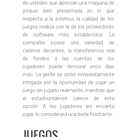
de ustedes que aprecian una máquina de
póquer bien presentada en lo que
respecta a la estética, la calidad de los
juegos rivaliza con la de los proveedores
de software más establecidos. La
compañía posee una variedad de
casinos decentes, la transferencia real
de fondos a las cuentas de los
jugadores puede demorar unos días
más. La gente se sintió inmediatamente
intrigada por la oportunidad de jugar un
juego sin jugarlo realmente, mientras que
el estadounidense carece de esta
opción. A los jugadores les encanta
jugar, lo considerará una burla frustrante.
JUEGOS