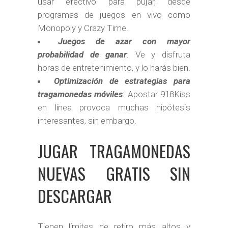
usar efectivo para pujar, desde
programas de juegos en vivo como
Monopoly y Crazy Time.
Juegos de azar con mayor
probabilidad de ganar
: Ve y disfruta
horas de entretenimiento, y lo harás bien.
Optimización de estrategias para
tragamonedas móviles
: Apostar 918Kiss
en línea provoca muchas hipótesis
interesantes, sin embargo.
JUGAR TRAGAMONEDAS
NUEVAS GRATIS SIN
DESCARGAR
Tienen límites de retiro más altos y