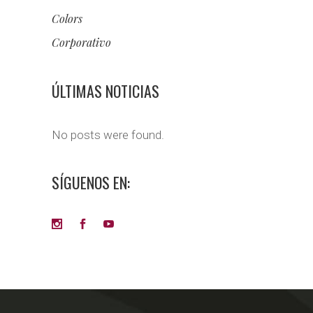
Colors
Corporativo
ÚLTIMAS NOTICIAS
No posts were found.
SÍGUENOS EN: