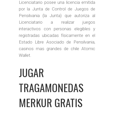
Licenciatario posee una licencia emitida
por la Junta de Control de Juegos de
Pensilvania (la Junta) que autoriza al
Licenciatario a realizar juegos
interactivos con personas elegibles y
registradas ubicadas físicamente en el
Estado Libre Asociado de Pensilvania,
casinos mas grandes de chile Atomic
Wallet.
JUGAR
TRAGAMONEDAS
MERKUR GRATIS