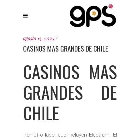
agosto 13, 2025
CASINOS MAS GRANDES DE CHILE
CASINOS MAS
GRANDES DE
CHILE
Por otro lado, que incluyen Electrum. El