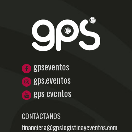
gpseventos
gps.eventos
gps eventos
CONTÁCTANOS
financiera@gpslogisticayeventos.com