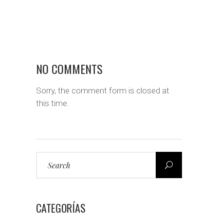
NO COMMENTS
Sorry, the comment form is closed at
this time.
Search
for:
CATEGORÍAS