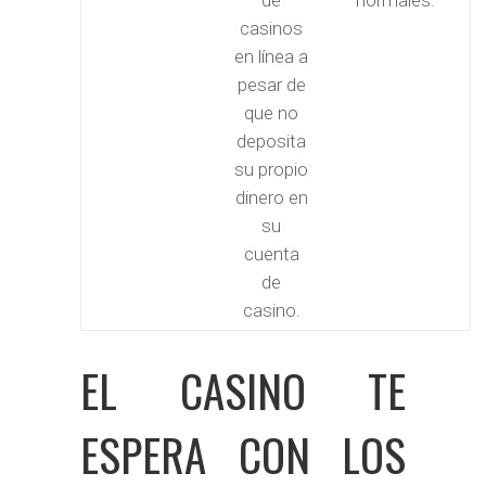
de
normales.
casinos
en línea a
pesar de
que no
deposita
su propio
dinero en
su
cuenta
de
casino.
EL CASINO TE
ESPERA CON LOS