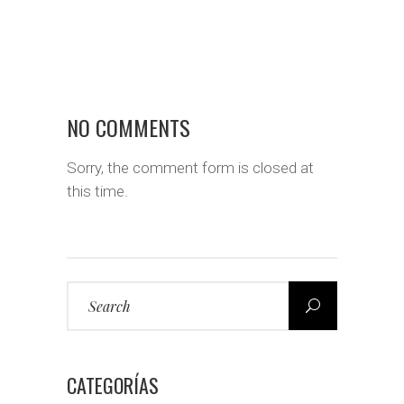
NO COMMENTS
Sorry, the comment form is closed at
this time.
Search
for:
CATEGORÍAS