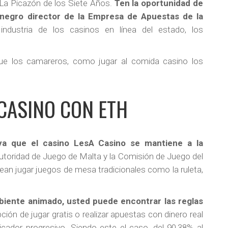
 La Picazón de los Siete Años.
Ten la oportunidad de
y negro director de la Empresa de Apuestas de la
 industria de los casinos en línea del estado, los
ue los camareros, como jugar al comida casino los
 CASINO CON ETH
ya que el casino LesA Casino se mantiene a la
utoridad de Juego de Malta y la Comisión de Juego del
ean jugar juegos de mesa tradicionales como la ruleta,
iente animado, usted puede encontrar las reglas
ción de jugar gratis o realizar apuestas con dinero real
plicador progresivo. Siendo este el caso, del 90,38% al