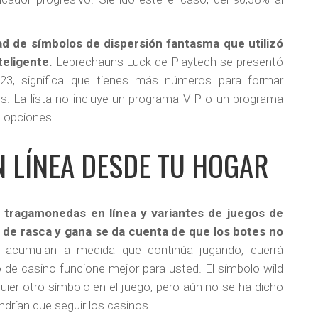
d de símbolos de dispersión fantasma que utilizó
nteligente.
Leprechauns Luck de Playtech se presentó
23, significa que tienes más números para formar
. La lista no incluye un programa VIP o un programa
s opciones.
N LÍNEA DESDE TU HOGAR
tragamonedas en línea y variantes de juegos de
s de rasca y gana se da cuenta de que los botes no
 acumulan a medida que continúa jugando, querrá
de casino funcione mejor para usted. El símbolo wild
alquier otro símbolo en el juego, pero aún no se ha dicho
drían que seguir los casinos.