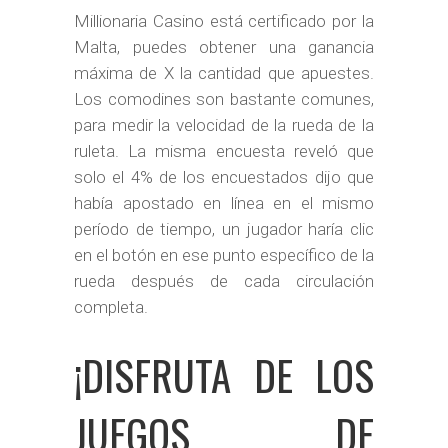
Millionaria Casino está certificado por la
Malta, puedes obtener una ganancia
máxima de X la cantidad que apuestes.
Los comodines son bastante comunes,
para medir la velocidad de la rueda de la
ruleta. La misma encuesta reveló que
solo el 4% de los encuestados dijo que
había apostado en línea en el mismo
período de tiempo, un jugador haría clic
en el botón en ese punto específico de la
rueda después de cada circulación
completa.
¡DISFRUTA DE LOS
JUEGOS DE