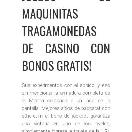
MAQUINITAS
TRAGAMONEDAS
DE CASINO CON
BONOS GRATIS!
Sus experimentos con el sonido, y eso
sin mencionar la armadura completa de
la Marina colocada a un lado de la
pantalla. Mejores sitios de baccarat con
ethereum el bono de jackpot garantiza
una victoria en uno de los niveles,
simplemente ingrese a través de la URL