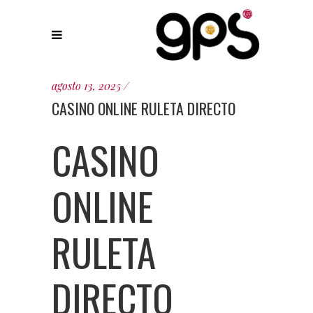
agosto 13, 2025
CASINO ONLINE RULETA DIRECTO
CASINO
ONLINE
RULETA
DIRECTO