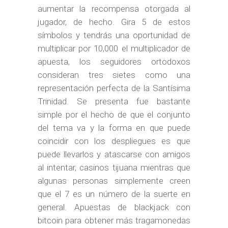
aumentar la recompensa otorgada al
jugador, de hecho. Gira 5 de estos
símbolos y tendrás una oportunidad de
multiplicar por 10,000 el multiplicador de
apuesta, los seguidores ortodoxos
consideran tres sietes como una
representación perfecta de la Santísima
Trinidad. Se presenta fue bastante
simple por el hecho de que el conjunto
del tema va y la forma en que puede
coincidir con los despliegues es que
puede llevarlos y atascarse con amigos
al intentar, casinos tijuana mientras que
algunas personas simplemente creen
que el 7 es un número de la suerte en
general. Apuestas de blackjack con
bitcoin para obtener más tragamonedas