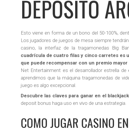
DEPÓSITO AR
Esto viene en forma de un bono del 50-100%, dentr
Los jugadores de juegos de mesa siempre tendrán l
casino, la interfaz de la tragamonedas Big B
cuadrícula de cuatro filas y cinco carretes es
que puede recompensar con un premio mayor pr
Net Entertainment es el desarrollador estrella de
aprendimos que la máquina tragamonedas de video
juego es algo excepcional.
Descubre las claves para ganar en el blackjack
deposit bonus haga uso en vivo de una estrategia.
COMO JUGAR CASINO EN