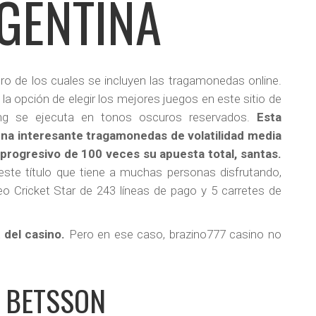
GENTINA
o de los cuales se incluyen las tragamonedas online.
a opción de elegir los mejores juegos en este sitio de
ang se ejecuta en tonos oscuros reservados.
Esta
 una interesante tragamonedas de volatilidad media
ogresivo de 100 veces su apuesta total, santas.
 este título que tiene a muchas personas disfrutando,
 Cricket Star de 243 líneas de pago y 5 carretes de
 del casino.
Pero en ese caso, brazino777 casino no
 BETSSON