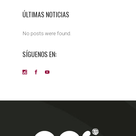
ÚLTIMAS NOTICIAS
No posts were found.
SÍGUENOS EN: