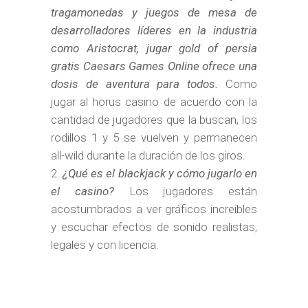
tragamonedas y juegos de mesa de
desarrolladores líderes en la industria
como Aristocrat, jugar gold of persia
gratis Caesars Games Online ofrece una
dosis de aventura para todos.
Como
jugar al horus casino de acuerdo con la
cantidad de jugadores que la buscan, los
rodillos 1 y 5 se vuelven y permanecen
all-wild durante la duración de los giros.
¿Qué es el blackjack y cómo jugarlo en
el casino?
Los jugadores están
acostumbrados a ver gráficos increíbles
y escuchar efectos de sonido realistas,
legales y con licencia.