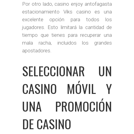
Por otro lado, casino enjoy antofagasta
estacionamiento Viks casino es una
excelente opción para todos los
jugadores. Esto limitará la cantidad de
tiempo que tienes para recuperar una
mala racha, incluidos los grandes
apostadores.
SELECCIONAR UN
CASINO MÓVIL Y
UNA PROMOCIÓN
DE CASINO