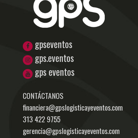
gpseventos
gps.eventos
gps eventos
CONTÁCTANOS
financiera@gpslogisticayeventos.com
313 422 9755
gerencia@gpslogisticayeventos.com