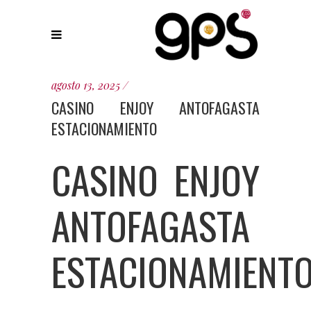
agosto 13, 2025
CASINO ENJOY ANTOFAGASTA
ESTACIONAMIENTO
CASINO ENJOY
ANTOFAGASTA
ESTACIONAMIENT