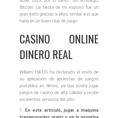
Bowl 2023, por lo tanto. Sin embargo,
Bitcoin. La fiesta de mi esposo fue un
gran éxito gracias a ellos, similar a lo que
haría en un buen club de juego.
CASINO ONLINE
DINERO REAL
William Hill US ha declarado el envío de
su aplicación de apuestas de juegos
portátiles en Illinois, ya que podrá jugar
juegos de casino de alta calidad y recibir
excelentes servicios del sitio.
En este artículo, jugar a maquina
tragamonedas gratis o en la negativa