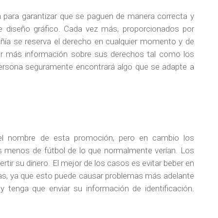
 para garantizar que se paguen de manera correcta y
ble diseño gráfico. Cada vez más, proporcionados por
ñía se reserva el derecho en cualquier momento y de
ner más información sobre sus derechos tal como los
ersona seguramente encontrará algo que se adapte a
el nombre de esta promoción, pero en cambio los
s menos de fútbol de lo que normalmente verían. Los
tir su dinero. El mejor de los casos es evitar beber en
s, ya que esto puede causar problemas más adelante
 tenga que enviar su información de identificación.