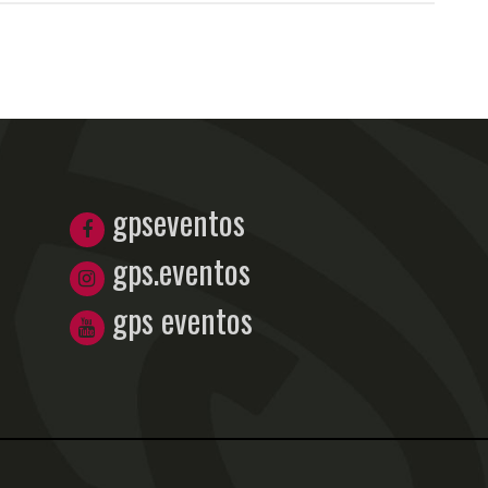
gpseventos
gps.eventos
gps eventos