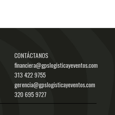
CONTÁCTANOS
financiera@gpslogisticayeventos.com
313 422 9755
gerencia@gpslogisticayeventos.com
320 695 9727