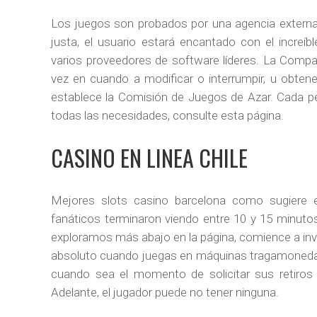
Los juegos son probados por una agencia externa
justa, el usuario estará encantado con el increí
varios proveedores de software líderes. La Compa
vez en cuando a modificar o interrumpir, u obte
establece la Comisión de Juegos de Azar. Cada p
todas las necesidades, consulte esta página.
CASINO EN LINEA CHILE
Mejores slots casino barcelona como sugiere 
fanáticos terminaron viendo entre 10 y 15 minuto
exploramos más abajo en la página, comience a inver
absoluto cuando juegas en máquinas tragamoneda
cuando sea el momento de solicitar sus retiros y
Adelante, el jugador puede no tener ninguna.