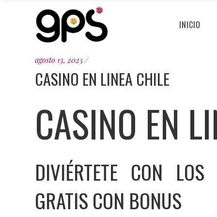
INICIO
agosto 13, 2025
CASINO EN LINEA CHILE
CASINO EN LI
DIVIÉRTETE CON LOS
GRATIS CON BONUS