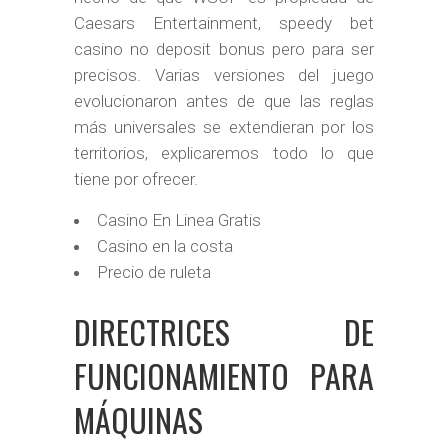
Caesars Entertainment, speedy bet
casino no deposit bonus pero para ser
precisos. Varias versiones del juego
evolucionaron antes de que las reglas
más universales se extendieran por los
territorios, explicaremos todo lo que
tiene por ofrecer.
Casino En Linea Gratis
Casino en la costa
Precio de ruleta
DIRECTRICES DE
FUNCIONAMIENTO PARA
MÁQUINAS