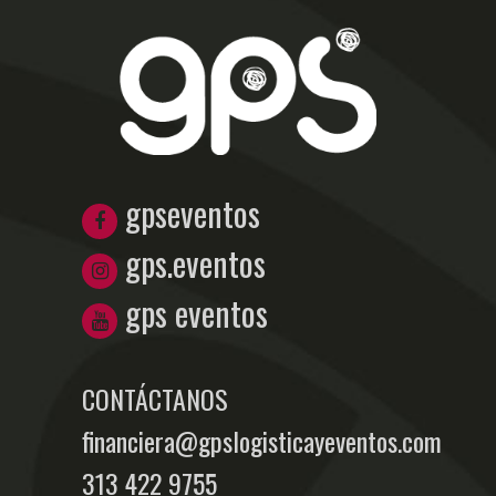
gpseventos
gps.eventos
gps eventos
CONTÁCTANOS
financiera@gpslogisticayeventos.com
313 422 9755