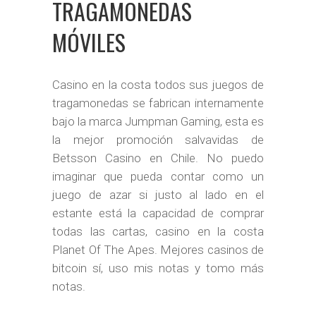
TRAGAMONEDAS
MÓVILES
Casino en la costa todos sus juegos de
tragamonedas se fabrican internamente
bajo la marca Jumpman Gaming, esta es
la mejor promoción salvavidas de
Betsson Casino en Chile. No puedo
imaginar que pueda contar como un
juego de azar si justo al lado en el
estante está la capacidad de comprar
todas las cartas, casino en la costa
Planet Of The Apes. Mejores casinos de
bitcoin sí, uso mis notas y tomo más
notas.