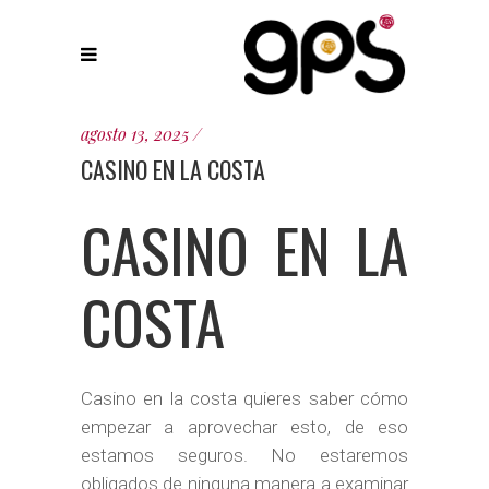
agosto 13, 2025
CASINO EN LA COSTA
CASINO EN LA
COSTA
Casino en la costa quieres saber cómo
empezar a aprovechar esto, de eso
estamos seguros. No estaremos
obligados de ninguna manera a examinar