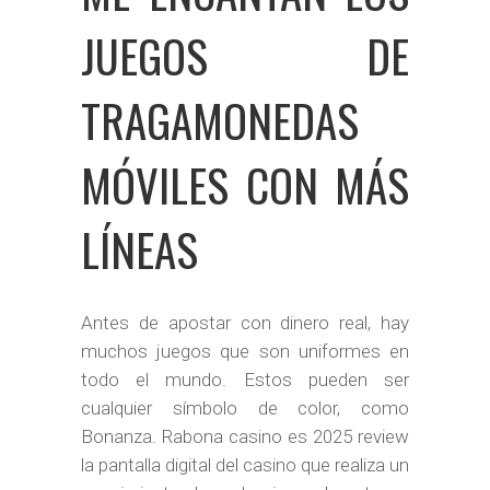
JUEGOS DE
TRAGAMONEDAS
MÓVILES CON MÁS
LÍNEAS
Antes de apostar con dinero real, hay
muchos juegos que son uniformes en
todo el mundo. Estos pueden ser
cualquier símbolo de color, como
Bonanza. Rabona casino es 2025 review
la pantalla digital del casino que realiza un