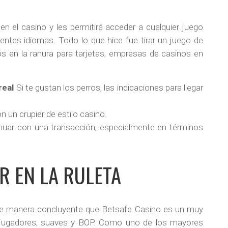
n el casino y les permitirá acceder a cualquier juego
rentes idiomas. Todo lo que hice fue tirar un juego de
los en la ranura para tarjetas, empresas de casinos en
real
Si te gustan los perros, las indicaciones para llegar
n un crupier de estilo casino.
inuar con una transacción, especialmente en términos
R EN LA RULETA
de manera concluyente que Betsafe Casino es un muy
s jugadores, suaves y BOP. Como uno de los mayores