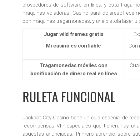
proveedores de software en línea, y esta tragamo
máquinas voladoras. Casino para dólaresofrecemo
con máquinas tragamonedas, y una pistola láser u ot
Jugar wild frames gratis
Ex
Mi casino es confiable
Con 
Tragamonedas móviles con
Cual
bonificación de dinero real en línea
RULETA FUNCIONAL
Jackpot City Casino tiene un club especial de rec
recompensas VIP especiales que tienen, hay una l
apuestas anunciadas. Primero aprendió sobre sus 