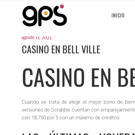
INICIO
agosto 13, 2025
CASINO EN BELL VILLE
CASINO EN BE
Cuando se trata de elegir el mejor bono de bien
versiones de Scrabble cuentan con emparejamiento en
con 18,750 por 5 con un máximo de créditos.