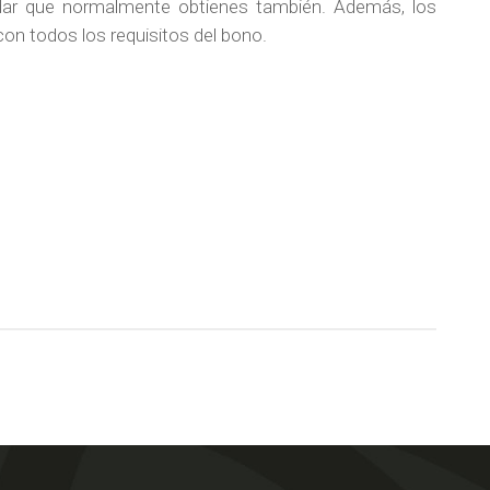
ndar que normalmente obtienes también. Además, los
con todos los requisitos del bono.