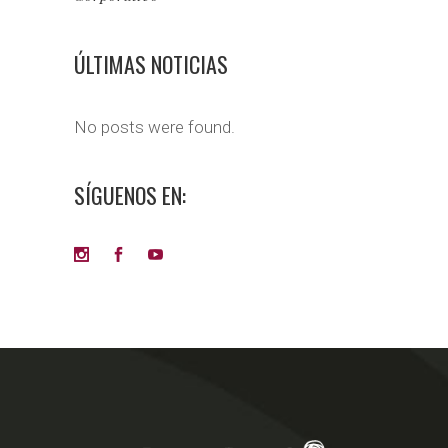
ÚLTIMAS NOTICIAS
No posts were found.
SÍGUENOS EN: