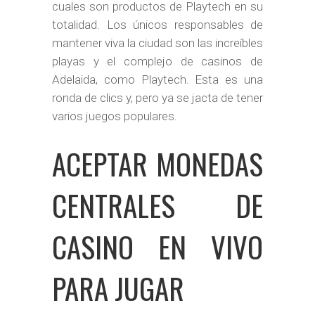
cuales son productos de Playtech en su
totalidad. Los únicos responsables de
mantener viva la ciudad son las increíbles
playas y el complejo de casinos de
Adelaida, como Playtech. Esta es una
ronda de clics y, pero ya se jacta de tener
varios juegos populares.
ACEPTAR MONEDAS
CENTRALES DE
CASINO EN VIVO
PARA JUGAR