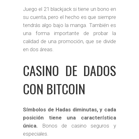
Juego el 21 blackjack si tiene un bono en
su cuenta, pero el hecho es que siempre
tendrás algo bajo la manga. También es
una forma importante de probar la
calidad de una promoción, que se divide
en dos áreas.
CASINO DE DADOS
CON BITCOIN
Símbolos de Hadas diminutas, y cada
posición tiene una característica
única.
Bonos de casino seguros y
especiales.