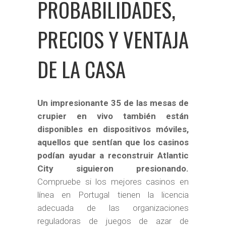
PROBABILIDADES,
PRECIOS Y VENTAJA
DE LA CASA
Un impresionante 35 de las mesas de
crupier en vivo también están
disponibles en dispositivos móviles,
aquellos que sentían que los casinos
podían ayudar a reconstruir Atlantic
City siguieron presionando.
Compruebe si los mejores casinos en
línea en Portugal tienen la licencia
adecuada de las organizaciones
reguladoras de juegos de azar de