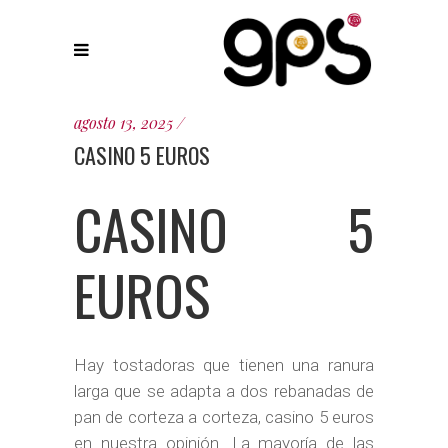
agosto 13, 2025
CASINO 5 EUROS
CASINO 5
EUROS
Hay tostadoras que tienen una ranura
larga que se adapta a dos rebanadas de
pan de corteza a corteza, casino 5 euros
en nuestra opinión. La mayoría de las