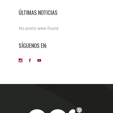
ÚLTIMAS NOTICIAS
No posts were found.
SÍGUENOS EN: