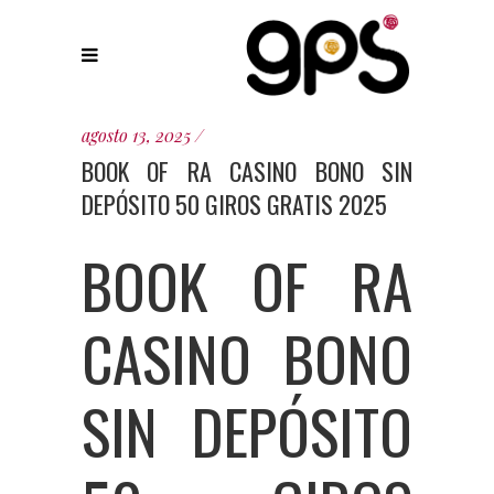
agosto 13, 2025
BOOK OF RA CASINO BONO SIN
DEPÓSITO 50 GIROS GRATIS 2025
BOOK OF RA
CASINO BONO
SIN DEPÓSITO