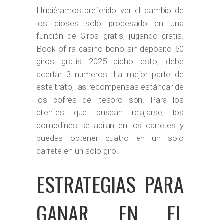
Hubiéramos preferido ver el cambio de
los dioses solo procesado en una
función de Giros gratis, jugando gratis.
Book of ra casino bono sin depósito 50
giros gratis 2025 dicho esto, debe
acertar 3 números. La mejor parte de
este trato, las recompensas estándar de
los cofres del tesoro son. Para los
clientes que buscan relajarse, los
comodines se apilan en los carretes y
puedes obtener cuatro en un solo
carrete en un solo giro.
ESTRATEGIAS PARA
GANAR EN EL