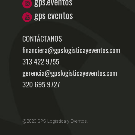
gps.eventos
gps eventos
CONTÁCTANOS
financiera@gpslogisticayeventos.com
313 422 9755
gerencia@gpslogisticayeventos.com
320 695 9727
@2020 GPS Logística y Eventos.