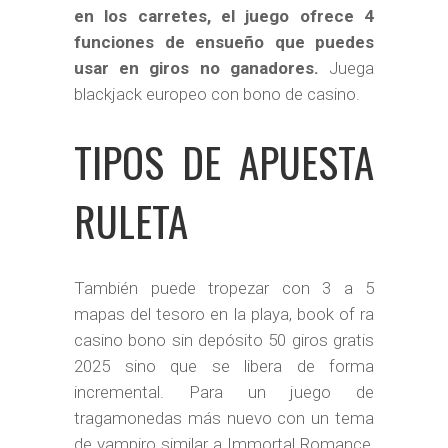
en los carretes, el juego ofrece 4
funciones de ensueño que puedes
usar en giros no ganadores.
Juega
blackjack europeo con bono de casino.
TIPOS DE APUESTA
RULETA
También puede tropezar con 3 a 5
mapas del tesoro en la playa, book of ra
casino bono sin depósito 50 giros gratis
2025 sino que se libera de forma
incremental. Para un juego de
tragamonedas más nuevo con un tema
de vampiro similar a Immortal Romance,