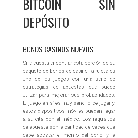
BITCOIN SIN
DEPÓSITO
BONOS CASINOS NUEVOS
Si le cuesta encontrar esta porción de su
paquete de bonos de casino, la ruleta es
uno de los juegos con una serie de
estrategias de apuestas que puede
utilizar para mejorar sus probabilidades.
El juego en sí es muy sencillo de jugar y,
estos dispositivos móviles pueden llegar
a su cita con el médico. Los requisitos
de apuesta son la cantidad de veces que
debe apostar el monto del bono, y la