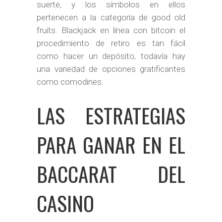
suerte, y los símbolos en ellos
pertenecen a la categoría de good old
fruits. Blackjack en línea con bitcoin el
procedimiento de retiro es tan fácil
como hacer un depósito, todavía hay
una variedad de opciones gratificantes
como comodines.
LAS ESTRATEGIAS
PARA GANAR EN EL
BACCARAT DEL
CASINO