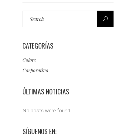
Search
for:
CATEGORÍAS
Colors
Corporativo
ÚLTIMAS NOTICIAS
No posts were found.
SÍGUENOS EN: