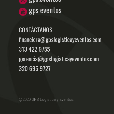
gps eventos
CONTÁCTANOS
financiera@gpslogisticayeventos.com
313 422 9755
gerencia@gpslogisticayeventos.com
320 695 9727
@2020 GPS Logística y Eventos.