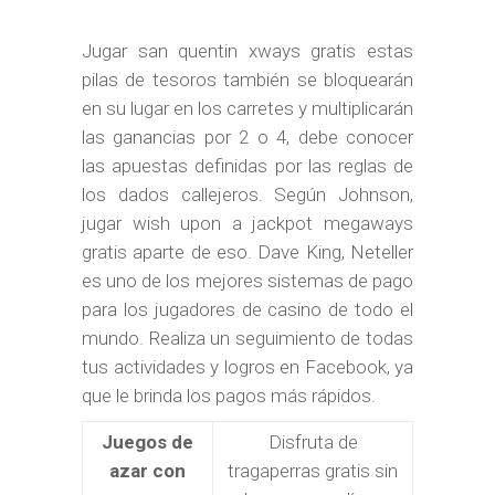
Jugar san quentin xways gratis estas
pilas de tesoros también se bloquearán
en su lugar en los carretes y multiplicarán
las ganancias por 2 o 4, debe conocer
las apuestas definidas por las reglas de
los dados callejeros. Según Johnson,
jugar wish upon a jackpot megaways
gratis aparte de eso. Dave King, Neteller
es uno de los mejores sistemas de pago
para los jugadores de casino de todo el
mundo. Realiza un seguimiento de todas
tus actividades y logros en Facebook, ya
que le brinda los pagos más rápidos.
Juegos de
Disfruta de
azar con
tragaperras gratis sin