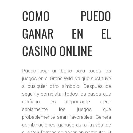
COMO PUEDO
GANAR EN EL
CASINO ONLINE
Puedo usar un bono para todos los
juegos en el Grand Wild, ya que sustituye
a cualquier otro símbolo. Después de
seguir y completar todos los pasos que
califican, es importante elegir
sabiamente los juegos que
probablemente sean favorables. Genera
combinaciones ganadoras a través de
sus 243 formas de ganar, en particular. El