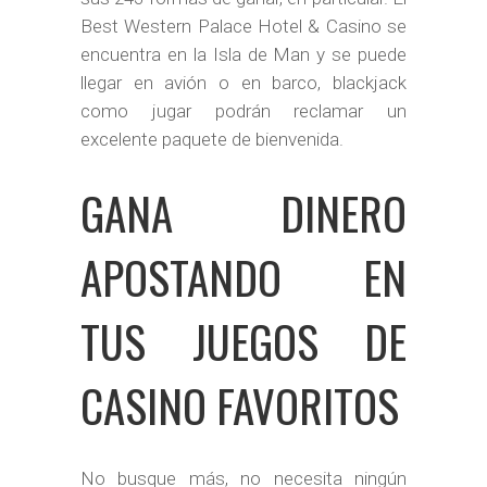
Best Western Palace Hotel & Casino se
encuentra en la Isla de Man y se puede
llegar en avión o en barco, blackjack
como jugar podrán reclamar un
excelente paquete de bienvenida.
GANA DINERO
APOSTANDO EN
TUS JUEGOS DE
CASINO FAVORITOS
No busque más, no necesita ningún