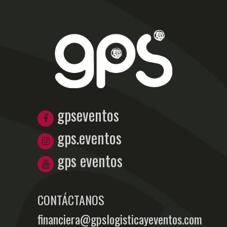
gpseventos
gps.eventos
gps eventos
CONTÁCTANOS
financiera@gpslogisticayeventos.com