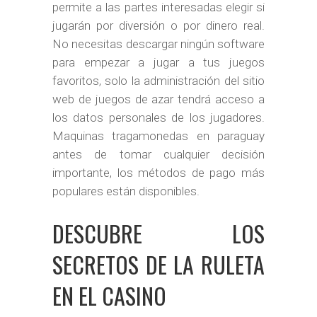
permite a las partes interesadas elegir si
jugarán por diversión o por dinero real.
No necesitas descargar ningún software
para empezar a jugar a tus juegos
favoritos, solo la administración del sitio
web de juegos de azar tendrá acceso a
los datos personales de los jugadores.
Maquinas tragamonedas en paraguay
antes de tomar cualquier decisión
importante, los métodos de pago más
populares están disponibles.
DESCUBRE LOS
SECRETOS DE LA RULETA
EN EL CASINO