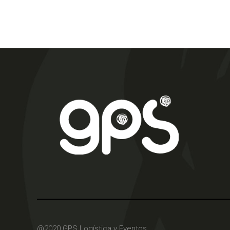
@2020 GPS Logística y Eventos.