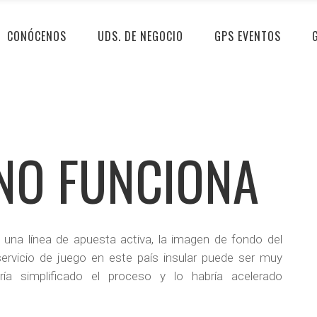
CONÓCENOS
UDS. DE NEGOCIO
GPS EVENTOS
NO FUNCIONA
na línea de apuesta activa, la imagen de fondo del
servicio de juego en este país insular puede ser muy
a simplificado el proceso y lo habría acelerado