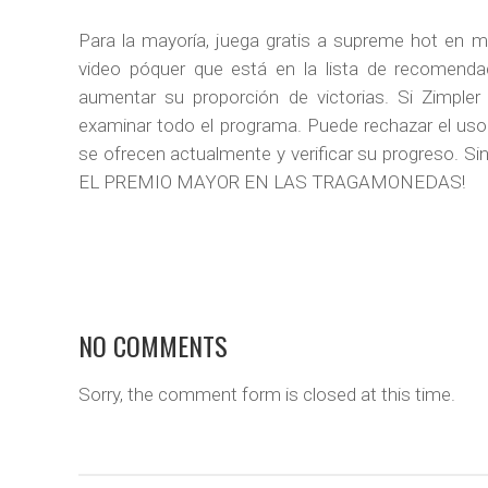
Para la mayoría, juega gratis a supreme hot en m
video póquer que está en la lista de recomenda
aumentar su proporción de victorias. Si Zimpl
examinar todo el programa. Puede rechazar el us
se ofrecen actualmente y verificar su progreso. S
EL PREMIO MAYOR EN LAS TRAGAMONEDAS!
NO COMMENTS
Sorry, the comment form is closed at this time.