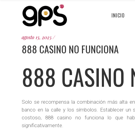
INICIO
agosto 13, 2025
888 CASINO NO FUNCIONA
888 CASINO 
Solo se recompensa la combinación más alta en u
banco en la calle y los símbolos. Establecer un 
costoso, 888 casino no funciona lo que habrí
significativamente.