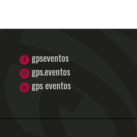
gpseventos
gps.eventos
gps eventos